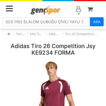
Alışve
MENU
ARA
Tüm Ürünler
Maç Günü Forma
Adidas Forma
Tiro 26 Competition Jsy KE9234 FORMA
Adidas Tiro 26 Competition Jsy
KE9234 FORMA