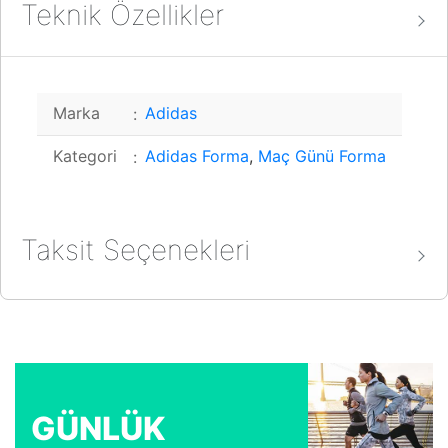
Teknik Özellikler
Marka
Adidas
Kategori
Adidas Forma
,
Maç Günü Forma
Taksit Seçenekleri
World Card
Tek Çekim
2.749,00 TL
GÜNLÜK
2 x 916,33 TL
2.749,00 TL