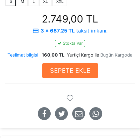
S
M
L
XL
XXL
2.749,00 TL
3 x 687,25 TL
taksit imkanı.
Stokta Var
Teslimat bilgisi :
160,00 TL
Yurtiçi Kargo ile
Bugün Kargoda
SEPETE EKLE