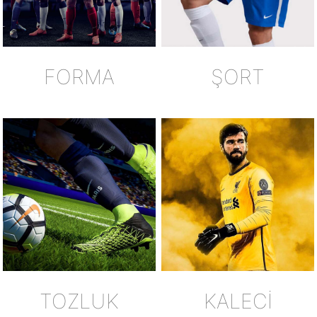
FORMA
ŞORT
TOZLUK
KALECİ