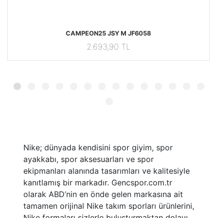
63 UZUNKOLLUTISORT
JF6058 JF6058 Adidas CAMPEON25 JSY M JF6058
JG
CAMPEON25 JSY M JF6058
2.693,90 TL
Nike; dünyada kendisini spor giyim, spor
ayakkabı, spor aksesuarları ve spor
ekipmanları alanında tasarımları ve kalitesiyle
kanıtlamış bir markadır. Gencspor.com.tr
olarak ABD’nin en önde gelen markasına ait
tamamen orijinal Nike takım sporları ürünlerini,
Nike formaları sizlerle buluşturmaktan dolayı