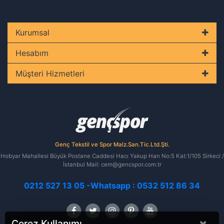
Kurumsal
Hesabım
Müşteri Hizmetleri
Genç Tekstil ve Spor Malz.San.Tic.Ltd.Şti.
Hobyar Mahallesi Büyük Postane Caddesi Hacı Yakup Han No:5 Kat:1/105 Sirkeci /
İstanbul Mail: cem@gencspor.com.tr
0212 527 13 05 -Whatsapp : 0532 512 86 34
×
Çerez Kullanımı