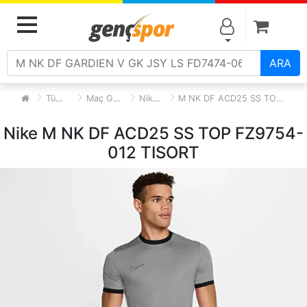
Alışve
MENU
ARA
Tüm Ürünler
Maç Günü Forma
Nike Forma
M NK DF ACD25 SS TOP FZ9754-012 TISORT
Nike M NK DF ACD25 SS TOP FZ9754-
012 TISORT