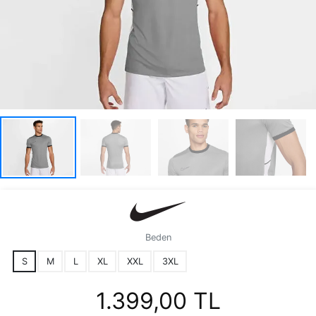
Beden
S
M
L
XL
XXL
3XL
1.399,00 TL