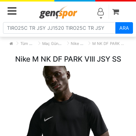
Alışve
MENU
ARA
Tüm Ürünler
Maç Günü Forma
Nike Forma
M NK DF PARK VIII JSY SS
Nike M NK DF PARK VIII JSY SS