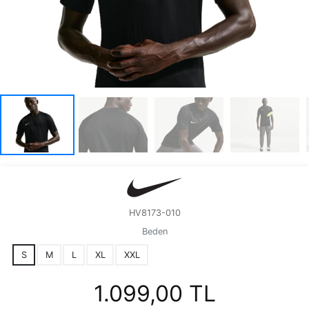
HV8173-010
Beden
S
M
L
XL
XXL
1.099,00 TL