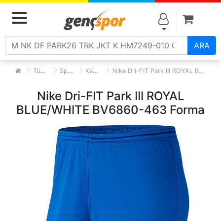
Alışve
MENU
ARA
Tüm Ürünler
Spor Giyim
Kadın Giyim
Nike Dri-FIT Park III ROYAL BLUE/WHITE BV6860-463 Forma
Nike Dri-FIT Park III ROYAL
BLUE/WHITE BV6860-463 Forma