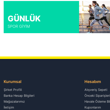
Te
2 x
GÜNLÜK
3 x
SPOR GİYİM
B
Te
2 x
3 x
Kurumsal
Hesabım
Şirket Profili
Alışveriş Sepeti
Banka Hesap Bilgileri
Önceki Siparişler
Mağazalarımız
Havale Ödeme Bil
İletişim
Kuponlarım