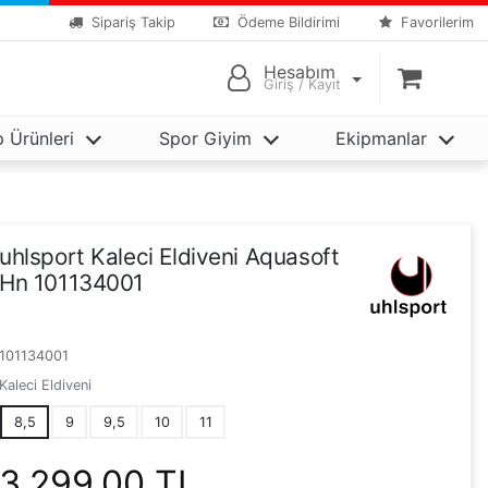
Sipariş Takip
Ödeme Bildirimi
Favorilerim
Alışver
Hesabım
Giriş / Kayıt
 Ürünleri
Spor Giyim
Ekipmanlar
uhlsport Kaleci Eldiveni Aquasoft
Hn 101134001
101134001
Kaleci Eldiveni
8,5
9
9,5
10
11
3.299,00 TL