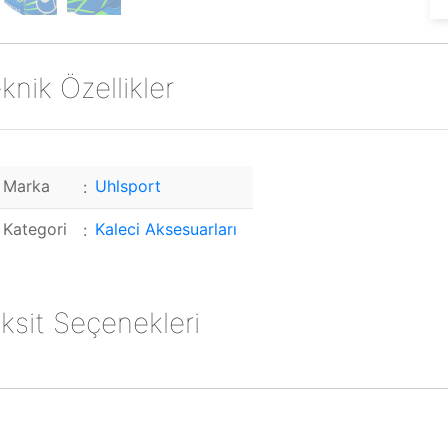
knik Özellikler
Marka
Uhlsport
Kategori
Kaleci Aksesuarları
ksit Seçenekleri
orld Card
Maximum Card