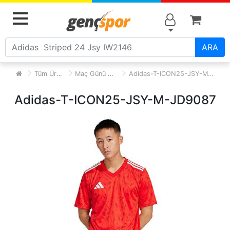
Alışve
MENU
ARA
Tüm Ürünler
Maç Günü Forma
Adidas-T-ICON25-JSY-M-JD9087
Adidas-T-ICON25-JSY-M-JD9087