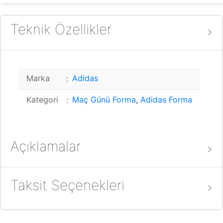
Teknik Özellikler
Marka
Adidas
Kategori
Maç Günü Forma
,
Adidas Forma
Açıklamalar
Taksit Seçenekleri
Adidas T ICON25 JSY M JD9087