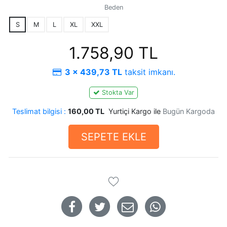
Beden
S
M
L
XL
XXL
1.758,90 TL
3 x 439,73 TL
taksit imkanı.
Stokta Var
Teslimat bilgisi :
160,00 TL
Yurtiçi Kargo ile
Bugün Kargoda
SEPETE EKLE