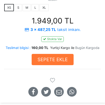
XS
S
M
L
XL
1.949,00 TL
3 x 487,25 TL
taksit imkanı.
Stokta Var
Teslimat bilgisi :
160,00 TL
Yurtiçi Kargo ile
Bugün Kargoda
SEPETE EKLE