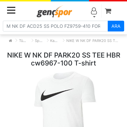
Alışve
MENU
ARA
Tüm Ürünler
Spor Giyim
Kadın Giyim
NIKE W NK DF PARK20 SS TEE HBR cw6967-100 T-shirt
NIKE W NK DF PARK20 SS TEE HBR
cw6967-100 T-shirt